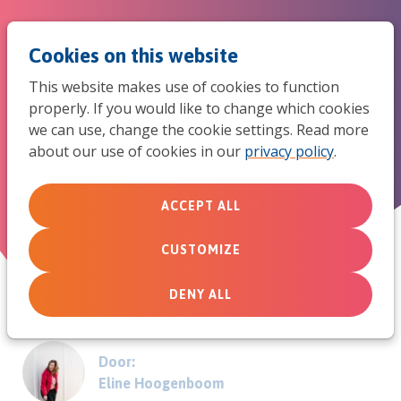
Jum
Men
Search
Cookies on this website
to
This website makes use of cookies to function
mob
properly. If you would like to change which cookies
4 ideeën voor meidenwerk in
we can use, change the cookie settings. Read more
navi
about our use of cookies in our
privacy policy
.
de kerk
ACCEPT ALL
February 22, 2013
CUSTOMIZE
DENY ALL
Door:
Eline Hoogenboom