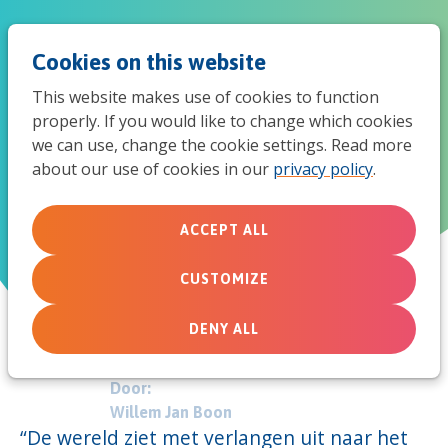
Jum
Men
Search
Cookies on this website
to
This website makes use of cookies to function
mob
properly. If you would like to change which cookies
Gezocht: geestelijke vaders en
we can use, change the cookie settings. Read more
navi
about our use of cookies in our
privacy policy
.
moeders
ACCEPT ALL
February 5, 2013
CUSTOMIZE
DENY ALL
Door:
Willem Jan Boon
“De wereld ziet met verlangen uit naar het