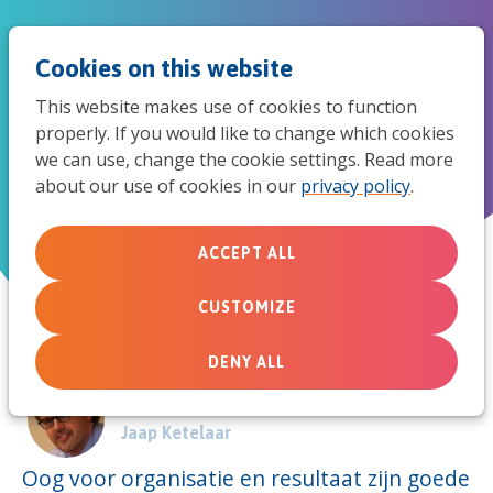
Jum
Men
Search
Cookies on this website
to
This website makes use of cookies to function
mob
properly. If you would like to change which cookies
De zachte kant van leiderschap
we can use, change the cookie settings. Read more
navi
about our use of cookies in our
privacy policy
.
December 11, 2012
ACCEPT ALL
CUSTOMIZE
DENY ALL
Door:
Jaap Ketelaar
Oog voor organisatie en resultaat zijn goede