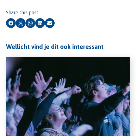
Share this post
Facebook
X
Whatsapp
LinkedIn
Email
Wellicht vind je dit ook interessant