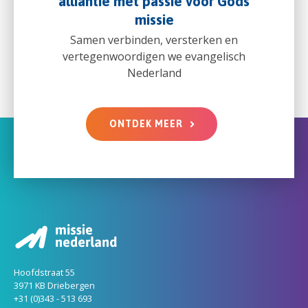
alliantie met passie voor Gods
missie
Samen verbinden, versterken en
vertegenwoordigen we evangelisch
Nederland
ONTDEK MEER
Hoofdstraat 55
3971 KB Driebergen
+31 (0)343 - 513 693