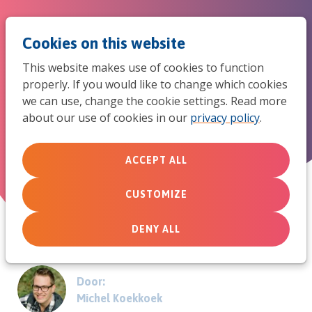
Jum
Men
Search
Cookies on this website
to
This website makes use of cookies to function
mob
properly. If you would like to change which cookies
Onderzoek: Hoe komen
we can use, change the cookie settings. Read more
navi
about our use of cookies in our
privacy policy
.
jongeren tot geloof
ACCEPT ALL
November 15, 2012
CUSTOMIZE
DENY ALL
Door:
Michel Koekkoek