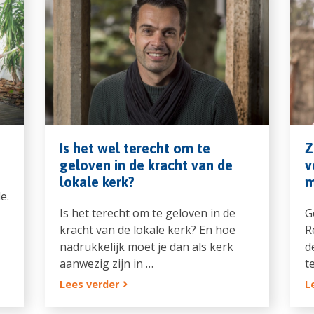
Is het wel terecht om te
Z
geloven in de kracht van de
v
lokale kerk?
m
e.
Is het terecht om te geloven in de
G
kracht van de lokale kerk? En hoe
R
nadrukkelijk moet je dan als kerk
d
aanwezig zijn in …
t
Lees verder
L