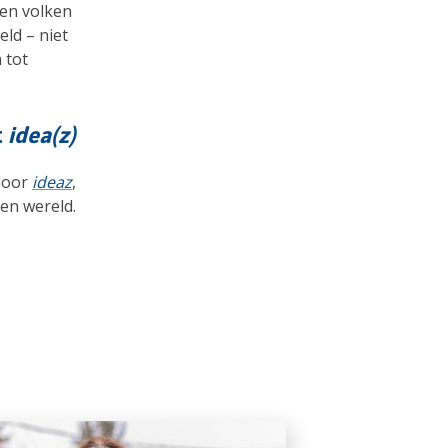
 en volken
eld – niet
 tot
t
idea(z)
door
ideaz
,
 en wereld.