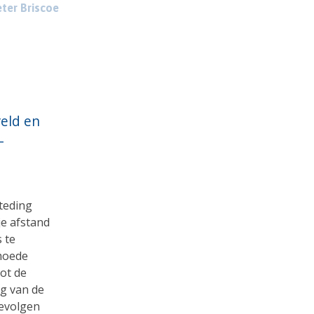
ter Briscoe
eld en
–
teding
je afstand
 te
rmoede
tot de
ng van de
evolgen