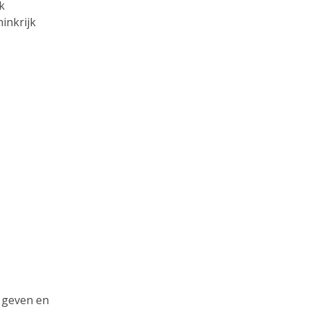
k
ninkrijk
 geven en