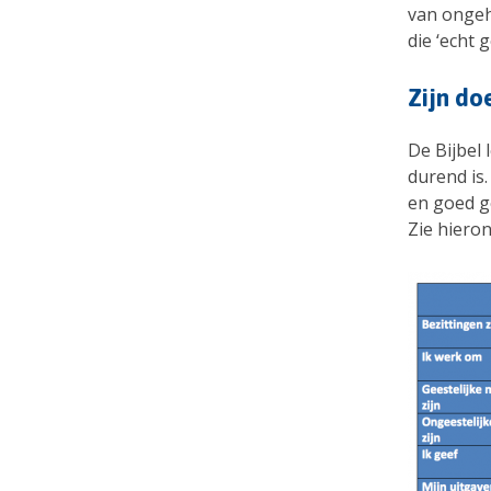
van ongeh
die ‘echt 
Zijn do
De Bijbel
durend is.
en goed g
Zie hieron