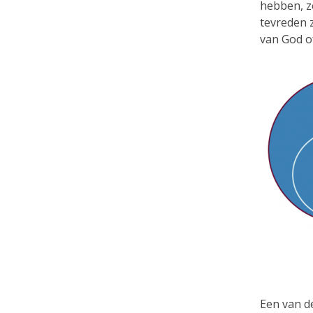
hebben, ze
tevreden z
van God of
Een van d