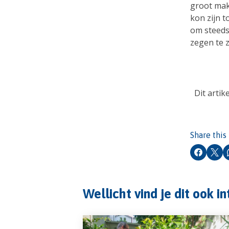
groot mak
kon zijn t
om steeds
zegen te z
Dit arti
Share this
Faceboo
X
Wellicht vind je dit ook i