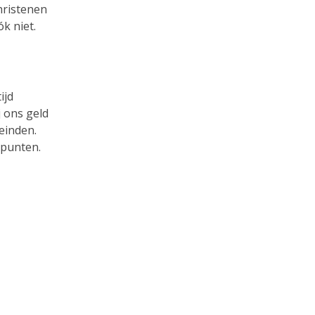
hristenen
k niet.
ijd
j ons geld
einden.
spunten.