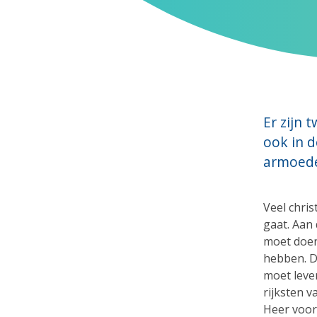
Er zijn
ook in d
armoede
Veel chri
gaat. Aan
moet doen
hebben. D
moet leven
rijksten 
Heer voor