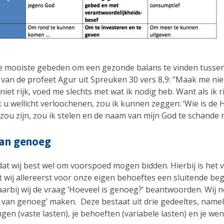
e mooiste gebeden om een gezonde balans te vinden tusse
 is van de profeet Agur uit Spreuken 30 vers 8,9: "Maak me nie
iet rijk, voed me slechts met wat ik nodig heb. Want als ik r
ik u wellicht verloochenen, zou ik kunnen zeggen: ‘Wie is de 
 zou zijn, zou ik stelen en de naam van mijn God te schande
van genoeg
dat wij best wel om voorspoed mogen bidden. Hierbij is het 
t wij allereerst voor onze eigen behoeftes een sluitende be
arbij wij de vraag ‘Hoeveel is genoeg?’ beantwoorden. Wij 
l van genoeg’ maken. Deze bestaat uit drie gedeeltes, nameli
ngen (vaste lasten), je behoeften (variabele lasten) en je w