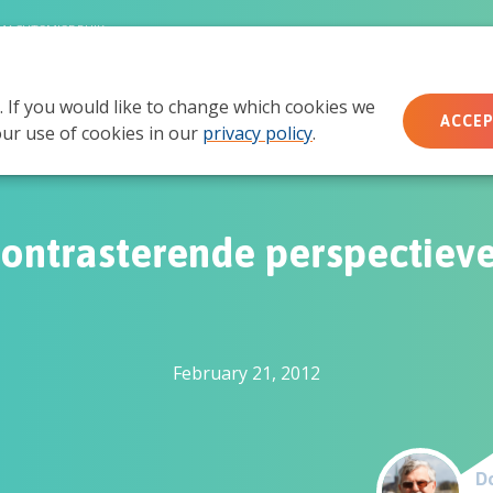
MACHTSMISBRUIK
. If you would like to change which cookies we
Wie wij zijn
Wat we doen
Doe mee
Ac
ACCEP
ur use of cookies in our
privacy policy
.
ontrasterende perspectiev
February 21, 2012
Do