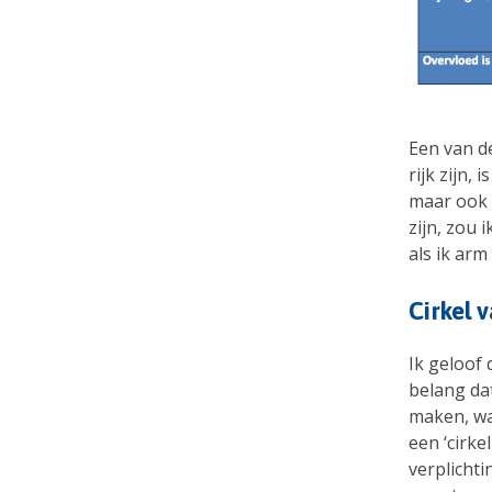
Een van d
rijk zijn,
maar ook n
zijn, zou 
als ik arm
Cirkel 
Ik geloof 
belang da
maken, wa
een ‘cirke
verplichti