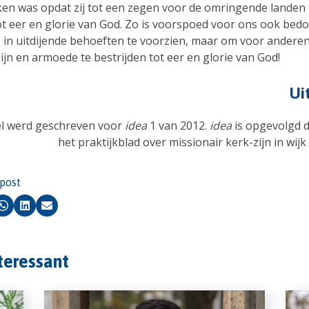
en was opdat zij tot een zegen voor de omringende landen
ot eer en glorie van God. Zo is voorspoed voor ons ook bedo
 in uitdijende behoeften te voorzien, maar om voor anderen
ijn en armoede te bestrijden tot eer en glorie van God!
Ui
kel werd geschreven voor
idea
1 van 2012.
idea
is opgevolgd 
het praktijkblad over missionair kerk-zijn in wijk
 post
k
Whatsapp
LinkedIn
Email
nteressant