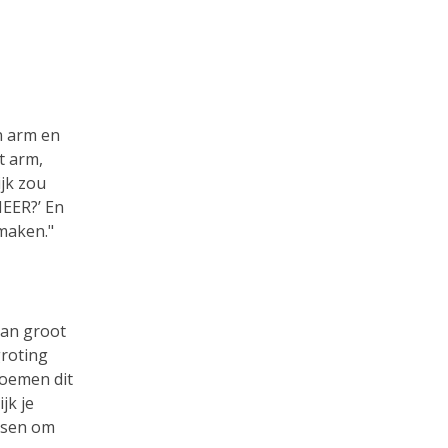
n arm en
t arm,
ijk zou
HEER?’ En
 maken."
van groot
groting
noemen dit
jk je
ensen om