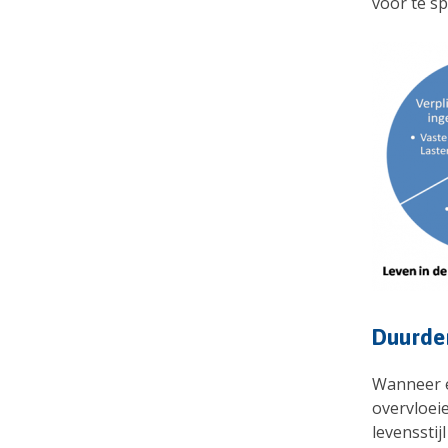
voor te sp
Duurder
Wanneer er
overvloei
levensstij