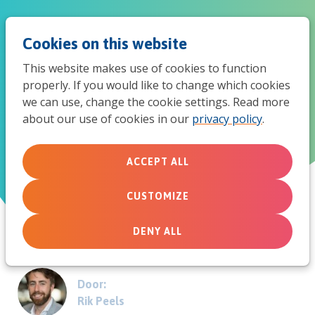
Jum
Men
Search
Cookies on this website
to
This website makes use of cookies to function
mob
properly. If you would like to change which cookies
Wetenschap en geloof: conflict
we can use, change the cookie settings. Read more
navi
about our use of cookies in our
privacy policy
.
of connectie?
ACCEPT ALL
February 16, 2012
CUSTOMIZE
DENY ALL
Door:
Rik Peels