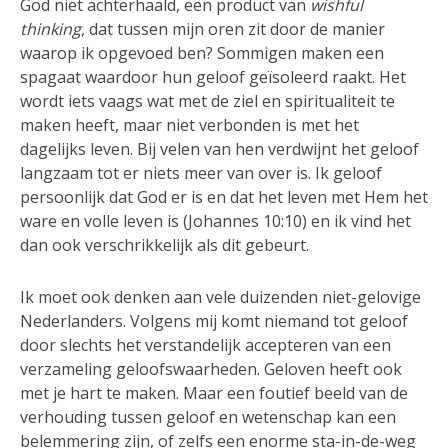
God niet achterhaald, een product van
wishful
thinking
, dat tussen mijn oren zit door de manier
waarop ik opgevoed ben? Sommigen maken een
spagaat waardoor hun geloof geïsoleerd raakt. Het
wordt iets vaags wat met de ziel en spiritualiteit te
maken heeft, maar niet verbonden is met het
dagelijks leven. Bij velen van hen verdwijnt het geloof
langzaam tot er niets meer van over is. Ik geloof
persoonlijk dat God er is en dat het leven met Hem het
ware en volle leven is (Johannes 10:10) en ik vind het
dan ook verschrikkelijk als dit gebeurt.
Ik moet ook denken aan vele duizenden niet-gelovige
Nederlanders. Volgens mij komt niemand tot geloof
door slechts het verstandelijk accepteren van een
verzameling geloofswaarheden. Geloven heeft ook
met je hart te maken. Maar een foutief beeld van de
verhouding tussen geloof en wetenschap kan een
belemmering zijn, of zelfs een enorme sta-in-de-weg