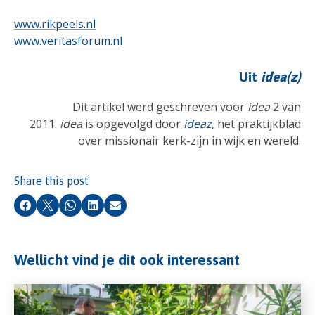
www.rikpeels.nl
www.veritasforum.nl
Uit
idea(z)
Dit artikel werd geschreven voor
idea
2 van
2011.
idea
is opgevolgd door
ideaz
, het praktijkblad
over missionair kerk-zijn in wijk en wereld.
Share this post
Facebook
X
Whatsapp
LinkedIn
Email
Wellicht vind je dit ook interessant