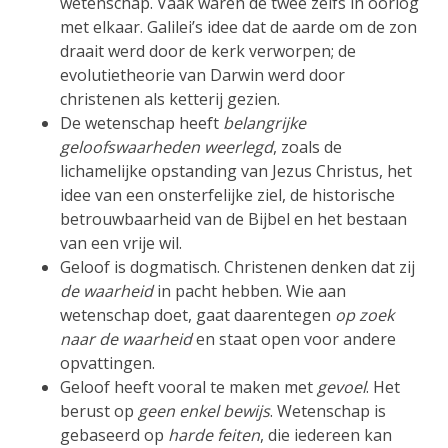
wetenschap. Vaak waren de twee zelfs in oorlog
met elkaar. Galilei’s idee dat de aarde om de zon
draait werd door de kerk verworpen; de
evolutietheorie van Darwin werd door
christenen als ketterij gezien.
De wetenschap heeft
belangrijke
geloofswaarheden weerlegd
, zoals de
lichamelijke opstanding van Jezus Christus, het
idee van een onsterfelijke ziel, de historische
betrouwbaarheid van de Bijbel en het bestaan
van een vrije wil.
Geloof is dogmatisch. Christenen denken dat zij
de waarheid
in pacht hebben. Wie aan
wetenschap doet, gaat daarentegen
op zoek
naar de waarheid
en staat open voor andere
opvattingen.
Geloof heeft vooral te maken met
gevoel
. Het
berust op
geen enkel bewijs
. Wetenschap is
gebaseerd op
harde feiten
, die iedereen kan