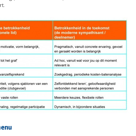
t.
menu