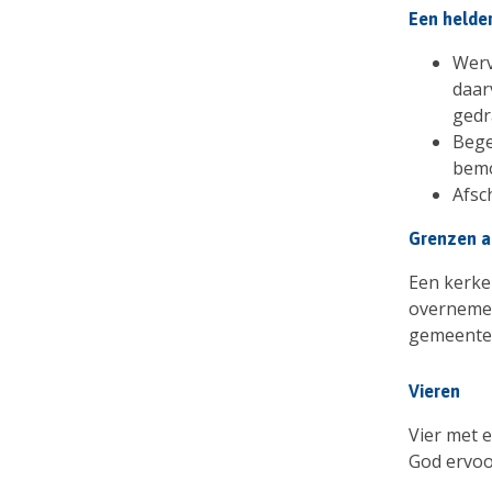
Een helde
Werv
daar
gedr
Bege
bemo
Afsc
Grenzen a
Een kerke
overnemen
gemeentel
Vieren
Vier met e
God ervoo