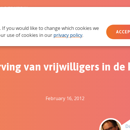
MACHTSMISBRUIK
. If you would like to change which cookies we
Wie wij zijn
Wat we doen
Doe mee
Ac
ACCEP
ur use of cookies in our
privacy policy
.
ving van vrijwilligers in de 
February 16, 2012
Do