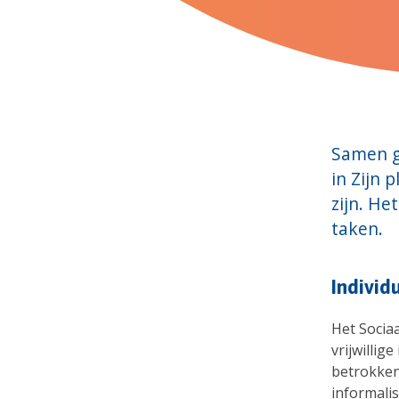
Samen g
in Zijn 
zijn. He
taken.
Individ
Het Socia
vrijwillig
betrokken
informalis