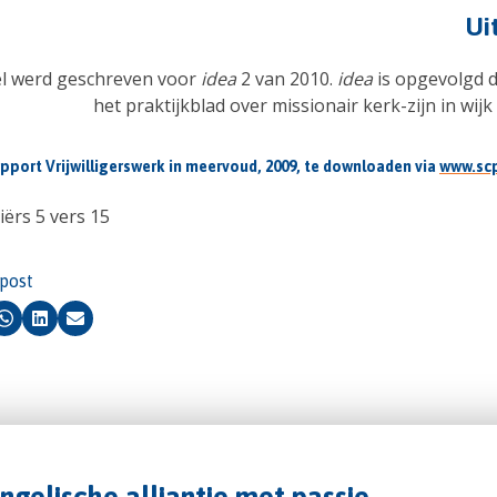
Ui
kel werd geschreven voor
idea
2 van 2010.
idea
is opgevolgd 
het praktijkblad over missionair kerk-zijn in wijk
rapport Vrijwilligerswerk in meervoud, 2009, te downloaden via
www.scp
tiërs 5 vers 15
 post
k
Whatsapp
LinkedIn
Email
angelische alliantie met passie