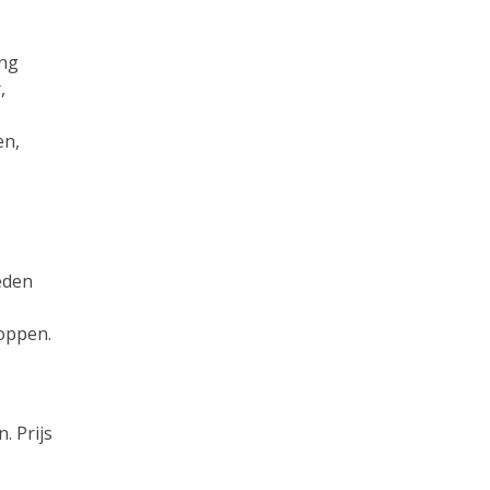
ing
,
en,
eden
oppen.
. Prijs