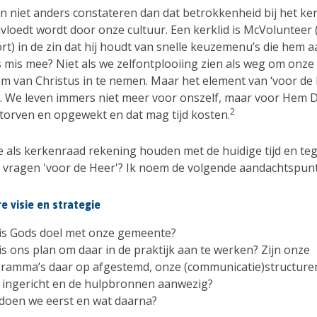
 niet anders constateren dan dat betrokkenheid bij het ker
vloedt wordt door onze cultuur. Een kerklid is McVolunteer 
t) in de zin dat hij houdt van snelle keuzemenu’s die hem a
ts mis mee? Niet als we zelfontplooiing zien als weg om onze 
am van Christus in te nemen. Maar het element van ‘voor de 
. We leven immers niet meer voor onszelf, maar voor Hem D
2
storven en opgewekt en dat mag tijd kosten.
 als kerkenraad rekening houden met de huidige tijd en tege
et vragen 'voor de Heer'? Ik noem de volgende aandachtspun
e visie en strategie
is Gods doel met onze gemeente?
is ons plan om daar in de praktijk aan te werken? Zijn onze
ramma’s daar op afgestemd, onze (communicatie)structure
 ingericht en de hulpbronnen aanwezig?
doen we eerst en wat daarna?