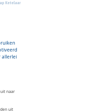
ap Ketelaar
bruiken
otiveerd
allerlei
uit naar
den uit