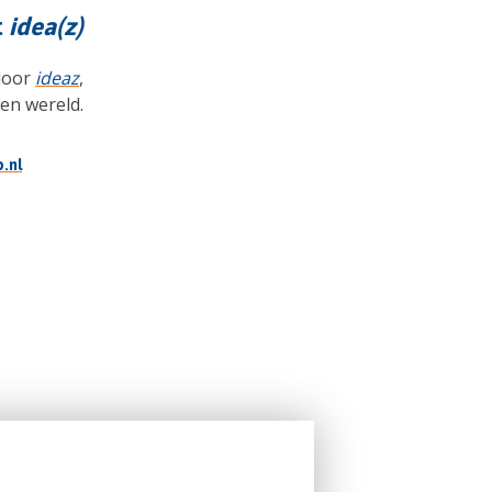
t
idea(z)
door
ideaz
,
 en wereld.
.nl