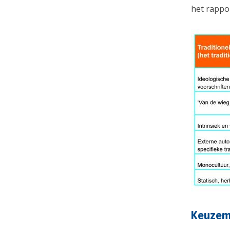
het rappor
Keuze