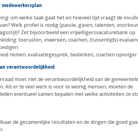
r medewerkersplan
ing: om welke taak gaat het en hoeveel tijd vraagt de invull
van? Welk profiel is nodig (passie, gaven, talenten, voorkeur
agsstijl)? Zet bijvoorbeeld een vrijwilligersvacaturebank op.
leiding: toerusten, inwerken, coachen, (tussentijds) evaluer
edigen.
heid nemen: evaluatiegesprek, bedanken, coachen opvolger
an verantwoordelijkheid
nraad moet niet de verantwoordelijkheid van de gemeentel
. Als er te veel werk is voor te weinig mensen, moeten de
eden eventueel samen bepalen met welke activiteiten ze st
lkaar de gezamenlijke resultaten en de dingen die goed gaan
r.