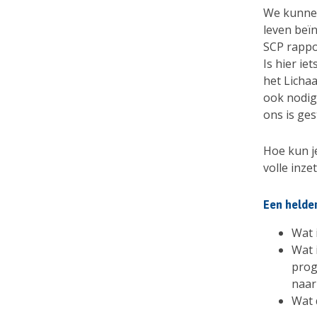
We kunnen
leven beïn
SCP rappor
Is hier ie
het Licha
ook nodig
ons is ge
Hoe kun je
volle inz
Een helder
Wat 
Wat 
prog
naar
Wat 