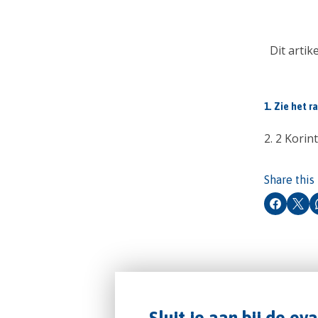
Dit arti
1. Zie het 
2. 2 Korin
Share this
Faceboo
X
Sluit je aan bij de ev