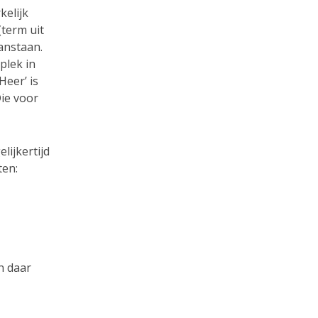
kelijk
(term uit
anstaan.
plek in
Heer’ is
ie voor
lijkertijd
ten:
n daar