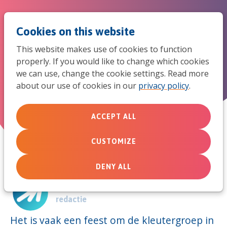
Jum
Men
Search
Cookies on this website
to
This website makes use of cookies to function
mob
properly. If you would like to change which cookies
Kleuters in de kerk
we can use, change the cookie settings. Read more
navi
about our use of cookies in our
privacy policy
.
December 22, 2011
ACCEPT ALL
CUSTOMIZE
DENY ALL
Door:
redactie
Het is vaak een feest om de kleutergroep in