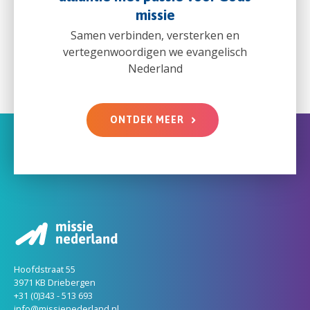
missie
Samen verbinden, versterken en
vertegenwoordigen we evangelisch
Nederland
ONTDEK MEER
Hoofdstraat 55
3971 KB Driebergen
+31 (0)343 - 513 693
info@missienederland.nl