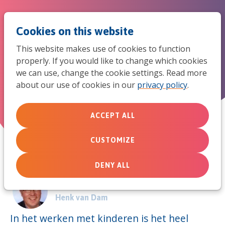
Jum
Men
Search
Cookies on this website
to
This website makes use of cookies to function
mob
properly. If you would like to change which cookies
Hoe leid je een club?
we can use, change the cookie settings. Read more
navi
about our use of cookies in our
privacy policy
.
December 6, 2011
ACCEPT ALL
CUSTOMIZE
DENY ALL
Door:
Henk van Dam
In het werken met kinderen is het heel