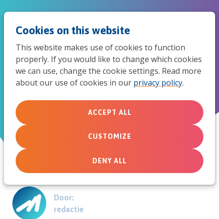
Jum
Men
Search
Cookies on this website
to
This website makes use of cookies to function
mob
properly. If you would like to change which cookies
Onderzoek ‘Jeugdwerk, vak in
we can use, change the cookie settings. Read more
navi
about our use of cookies in our
privacy policy
.
ontwikkeling’
ACCEPT ALL
November 21, 2011
CUSTOMIZE
DENY ALL
Door:
redactie