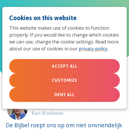
Jum
Men
Search
Cookies on this website
to
This website makes use of cookies to function
mob
properly. If you would like to change which cookies
Privacy en geheimhouding
we can use, change the cookie settings. Read more
navi
about our use of cookies in our
privacy policy
.
November 14, 2011
ACCEPT ALL
CUSTOMIZE
DENY ALL
Door:
Bart Broekman
De Bijbel roept ons op om niet onvriendelijk