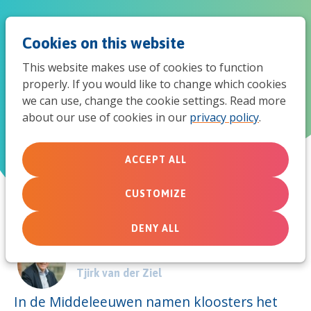
Jum
Men
Search
Cookies on this website
to
This website makes use of cookies to function
mob
properly. If you would like to change which cookies
De groene kerk
we can use, change the cookie settings. Read more
navi
about our use of cookies in our
privacy policy
.
September 30, 2011
ACCEPT ALL
CUSTOMIZE
DENY ALL
Door:
Tjirk van der Ziel
In de Middeleeuwen namen kloosters het