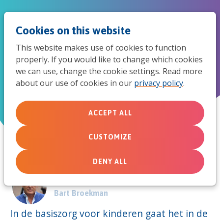
Jum
Men
Search
Cookies on this website
to
This website makes use of cookies to function
mob
properly. If you would like to change which cookies
Basiszorg voor kinderen
we can use, change the cookie settings. Read more
navi
about our use of cookies in our
privacy policy
.
September 26, 2011
ACCEPT ALL
CUSTOMIZE
DENY ALL
Door:
Bart Broekman
In de basiszorg voor kinderen gaat het in de