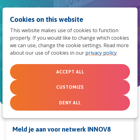
Jum
Men
Search
Cookies on this website
to
This website makes use of cookies to function
mob
properly. If you would like to change which cookies
Word deel van netwerk
we can use, change the cookie settings. Read more
navi
INNOV8
about our use of cookies in our
privacy policy
.
ACCEPT ALL
CUSTOMIZE
DENY ALL
Meld je aan voor netwerk INNOV8