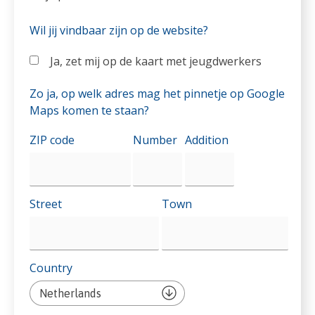
Wil jij vindbaar zijn op de website?
Ja, zet mij op de kaart met jeugdwerkers
Zo ja, op welk adres mag het pinnetje op Google
Maps komen te staan?
Adres
ZIP code
Number
Addition
op
de
Google
Maps-
Street
Town
kaart
Country