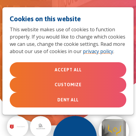
Jum
Men
Search
Cookies on this website
to
This website makes use of cookies to function
mob
properly. If you would like to change which cookies
Deze geloofsgemeenschappen
we can use, change the cookie settings. Read more
navi
zijn onderdeel van de
about our use of cookies in our
privacy policy
.
evangelische alliantie
ACCEPT ALL
CUSTOMIZE
SEARCH
DENY ALL