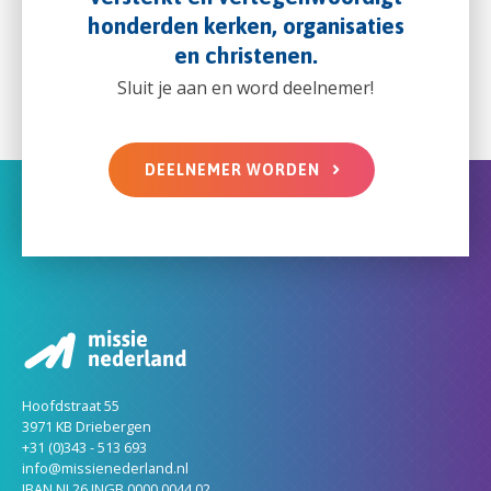
honderden kerken, organisaties
en christenen.
Sluit je aan en word deelnemer!
DEELNEMER WORDEN
Hoofdstraat 55
3971 KB Driebergen
+31 (0)343 - 513 693
info@missienederland.nl
IBAN NL26 INGB 0000 0044 02