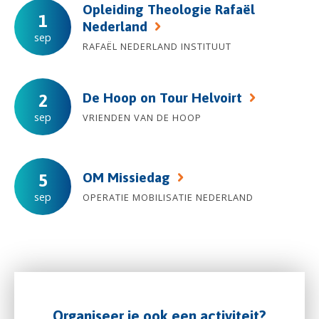
Opleiding Theologie Rafaël
1
Nederland
sep
RAFAËL NEDERLAND INSTITUUT
De Hoop on Tour Helvoirt
2
sep
VRIENDEN VAN DE HOOP
OM Missiedag
5
sep
OPERATIE MOBILISATIE NEDERLAND
Organiseer je ook een activiteit?