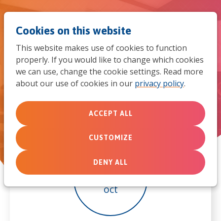
Jum
Men
Search
Cookies on this website
to
This website makes use of cookies to function
mob
properly. If you would like to change which cookies
Voorlichtingsavond
we can use, change the cookie settings. Read more
navi
about our use of cookies in our
privacy policy
.
ACCEPT ALL
CUSTOMIZE
DENY ALL
1
oct