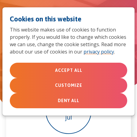
Jum
Men
Search
Cookies on this website
to
This website makes use of cookies to function
mob
properly. If you would like to change which cookies
Open Dag Jesaja 19 conferentie
we can use, change the cookie settings. Read more
navi
about our use of cookies in our
privacy policy
.
ACCEPT ALL
CUSTOMIZE
DENY ALL
1
jul