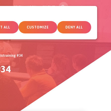
SEARCH
GEVEN
LOGIN
CONTACT
tueel
Deelnemersomgeving
T ALL
CUSTOMIZE
DENY ALL
istraining #34
#34