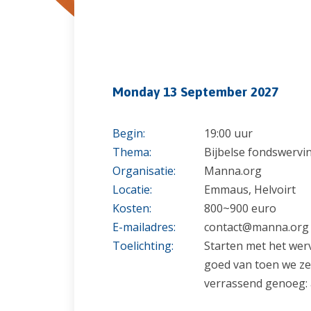
Monday 13 September 2027
Begin:
19:00 uur
Thema:
Bijbelse fondswervin
Organisatie:
Manna.org
Locatie:
Emmaus, Helvoirt
Kosten:
800~900 euro
E-mailadres:
contact@manna.org
Toelichting:
Starten met het wer
goed van toen we zel
verrassend genoeg: 