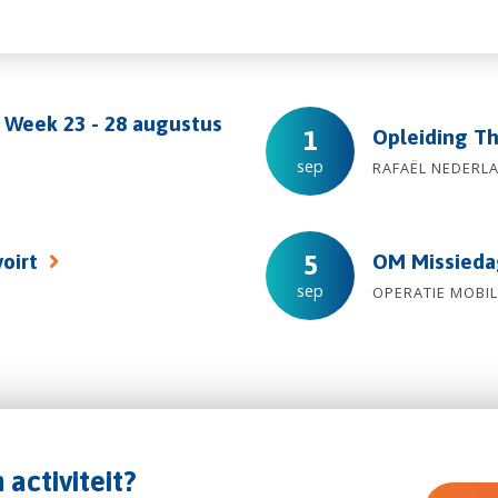
 Week 23 - 28 augustus
Opleiding T
1
sep
RAFAËL NEDERLA
voirt
OM Missied
5
sep
OPERATIE MOBIL
 activiteit?