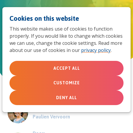
Jum
Men
Search
Cookies on this website
to
This website makes use of cookies to function
mob
properly. If you would like to change which cookies
Zo blij als een kind
we can use, change the cookie settings. Read more
navi
about our use of cookies in our
privacy policy
.
January 10, 2024
ACCEPT ALL
CUSTOMIZE
DENY ALL
Door:
Paulien Vervoorn