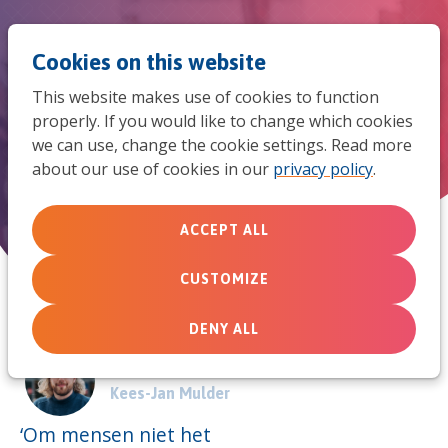
Jum
Men
Search
Cookies on this website
to
This website makes use of cookies to function
mob
properly. If you would like to change which cookies
Afhankelijkheidssyndroom
we can use, change the cookie settings. Read more
navi
about our use of cookies in our
privacy policy
.
April 11, 2022
ACCEPT ALL
CUSTOMIZE
DENY ALL
Door:
Kees-Jan Mulder
‘Om mensen niet het