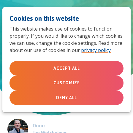
Jum
Men
Search
Cookies on this website
to
This website makes use of cookies to function
mob
properly. If you would like to change which cookies
Bemoediging voor
we can use, change the cookie settings. Read more
navi
about our use of cookies in our
privacy policy
.
zorgverleners en ondernemers
Digitale ontmoetingen om voor elkaar te zorgen
ACCEPT ALL
CUSTOMIZE
March 13, 2020
DENY ALL
Door:
Jan Wolsheimer