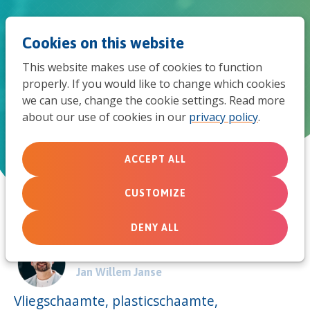
Jum
Men
Search
Cookies on this website
to
This website makes use of cookies to function
mob
properly. If you would like to change which cookies
Schaamte is niet de oplossing
we can use, change the cookie settings. Read more
navi
about our use of cookies in our
privacy policy
.
July 1, 2019
ACCEPT ALL
CUSTOMIZE
DENY ALL
Door:
Jan Willem Janse
Vliegschaamte, plasticschaamte,