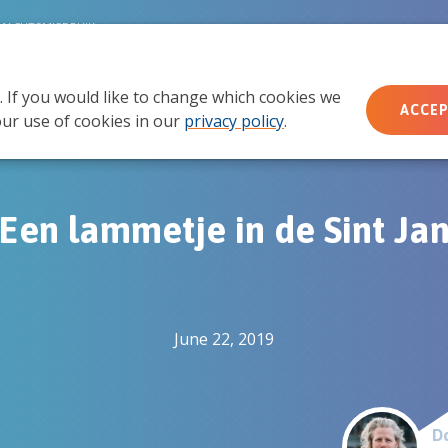
MACHTSMISBRUIK
. If you would like to change which cookies we
Wie wij zijn
Wat we doen
Doe mee
Ac
ACCEP
ur use of cookies in our
privacy policy
.
Een lammetje in de Sint Ja
June 22, 2019
Do