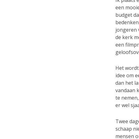
Ik plaats 
een mooie
budget da
bedenken w
jongeren 
de kerk m
een filmp
geloofsov
Het wordt
idee om ee
dan het l
vandaan k
te nemen,
er wel sja
Twee dage
schaap ni
mensen ond