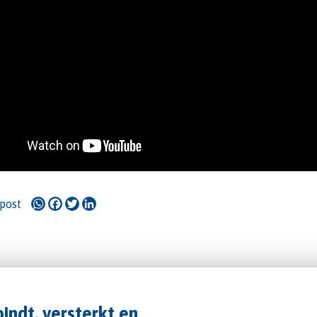
WhatsApp
Facebook
Twitter
LinkedIn
 post
indt, versterkt en