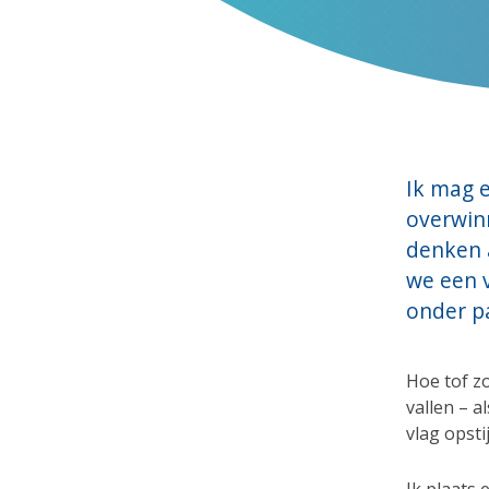
Ik mag 
overwinn
denken a
we een v
onder p
Hoe tof zo
vallen – a
vlag opsti