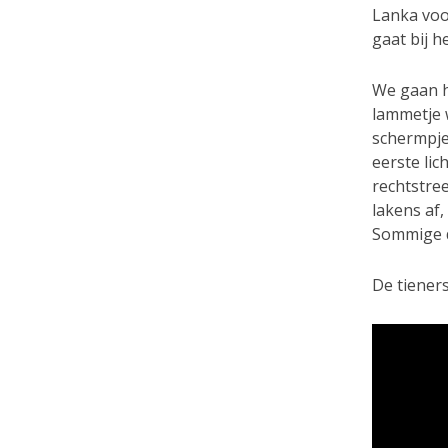
Lanka voo
gaat bij h
We gaan he
lammetje 
schermpje.
eerste lic
rechtstree
lakens af,
Sommige d
De tiener