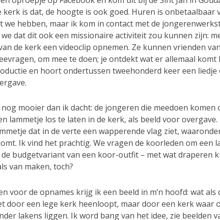
een oproepje op Facebook en kom uit bij de Sint Jan in Goud
 kerk is dat, de hoogte is ook goed. Huren is onbetaalbaar 
t we hebben, maar ik kom in contact met de jongerenwerks
e dat dit ook een missionaire activiteit zou kunnen zijn: m
van de kerk een videoclip opnemen. Ze kunnen vrienden van
eevragen, om mee te doen; je ontdekt wat er allemaal komt k
roductie en hoort ondertussen tweehonderd keer een liedje
ergave.
 nog mooier dan ik dacht: de jongeren die meedoen komen 
n lammetje los te laten in de kerk, als beeld voor overgave.
ammetje dat in de verte een wapperende vlag ziet, waaronde
omt. Ik vind het prachtig. We vragen de koorleden om een 
 de budgetvariant van een koor-outfit – met wat draperen
als van maken, toch?
n voor de opnames krijg ik een beeld in m’n hoofd: wat als 
et door een lege kerk heenloopt, maar door een kerk waar o
er lakens liggen. Ik word bang van het idee, zie beelden v