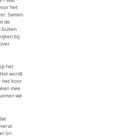
a – wàt
voor het
ter. Samen
et de
 buiten
ijken bij
 over
op het
 Het wordt
r het koor
laken mee
 kunnen we
dat
veral
an Sri