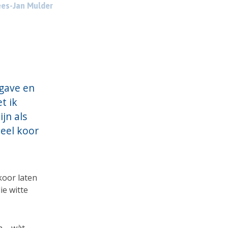
es-Jan Mulder
gave en
t ik
jn als
heel koor
koor laten
ie witte