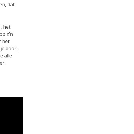
en, dat
, het
op z’n
r het
je door,
e alle
er.