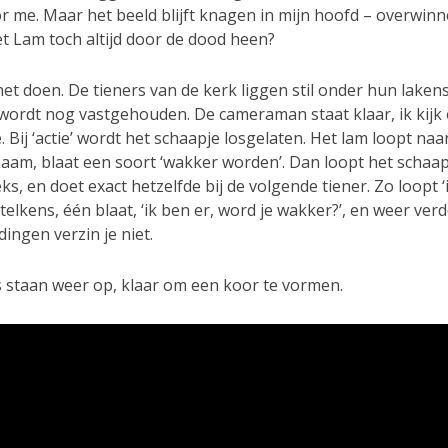
r me. Maar het beeld blijft knagen in mijn hoofd – overwinn
et Lam toch altijd door de dood heen?
t doen. De tieners van de kerk liggen stil onder hun lakens
wordt nog vastgehouden. De cameraman staat klaar, ik kijk 
 Bij ‘actie’ wordt het schaapje losgelaten. Het lam loopt naa
haam, blaat een soort ‘wakker worden’. Dan loopt het schaap
ks, en doet exact hetzelfde bij de volgende tiener. Zo loopt ‘i
 telkens, één blaat, ‘ik ben er, word je wakker?’, en weer verd
ingen verzin je niet.
s staan weer op, klaar om een koor te vormen.