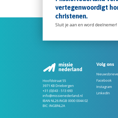
vertegenwoordigt hon
christenen.
Sluit je aan en word deelnemer!
Volg ons
Nieuwsbriev
Facebook
Hoofdstraat 55
3971 KB Driebergen
Instagram
+31 (0)343 - 513 693
LinkedIn
info@missienederland.nl
IBAN NL26 INGB 0000 0044 02
BIC: INGBNL2A