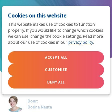
Jum
Men
Search
Cookies on this website
to
This website makes use of cookies to function
mob
properly. If you would like to change which cookies
Dorina's observaties van het
we can use, change the cookie settings. Read more
navi
about our use of cookies in our
privacy policy
.
werkveld jeugd
ACCEPT ALL
July 18, 2018
CUSTOMIZE
DENY ALL
Door:
Dorina Nauta