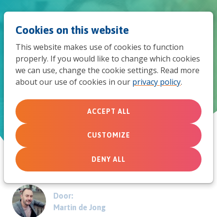
Jum
Men
Search
Cookies on this website
to
This website makes use of cookies to function
mob
properly. If you would like to change which cookies
Ruim baan voor vrouwen in
we can use, change the cookie settings. Read more
navi
about our use of cookies in our
privacy policy
.
kerk
ACCEPT ALL
July 28, 2016
CUSTOMIZE
DENY ALL
Door:
Martin de Jong