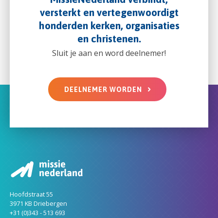
versterkt en vertegenwoordigt
honderden kerken, organisaties
en christenen.
Sluit je aan en word deelnemer!
DEELNEMER WORDEN
Hoofdstraat 55
3971 KB Driebergen
+31 (0)343 - 513 693