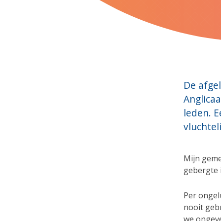
De afgel
Anglicaa
leden. E
vluchtel
Mijn geme
gebergte i
Per ongel
nooit gebr
we ongeve