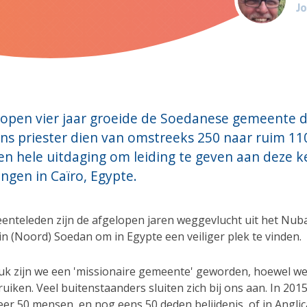
Jo
open vier jaar groeide de Soedanese gemeente di
ns priester dien van omstreeks 250 naar ruim 11
en hele uitdaging om leiding te geven aan deze k
ingen in Caïro, Egypte.
enteleden zijn de afgelopen jaren weggevlucht uit het Nub
n (Noord) Soedan om in Egypte een veiliger plek te vinden.
uk zijn we een 'missionaire gemeente' geworden, hoewel we
uiken. Veel buitenstaanders sluiten zich bij ons aan. In 20
er 50 mensen, en nog eens 50 deden belijdenis, of in Angli