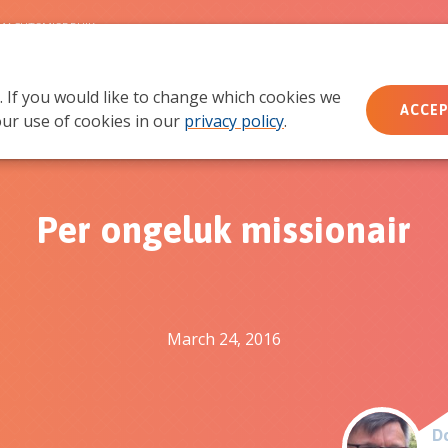
MACHTSMISBRUIK
. If you would like to change which cookies we
Wie wij zijn
Wat we doen
Doe mee
Ac
ACCEP
ur use of cookies in our
privacy policy
.
Per ongeluk missionair
March 24, 2016
Do