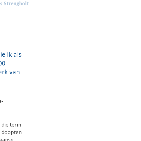
s Strengholt
e ik als
00
erk van
a-
 die term
15 doopten
caanse