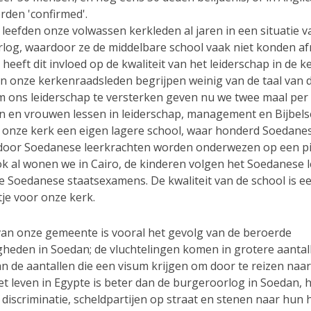
erden 'confirmed'.
leefden onze volwassen kerkleden al jaren in een situatie v
log, waardoor ze de middelbare school vaak niet konden a
 heeft dit invloed op de kwaliteit van het leiderschap in de ke
n onze kerkenraadsleden begrijpen weinig van de taal van 
m ons leiderschap te versterken geven nu we twee maal per
 en vrouwen lessen in leiderschap, management en Bijbels
 onze kerk een eigen lagere school, waar honderd Soedane
door Soedanese leerkrachten worden onderwezen op een pi
ok al wonen we in Cairo, de kinderen volgen het Soedanese 
e Soedanese staatsexamens. De kwaliteit van de school is e
tje voor onze kerk.
van onze gemeente is vooral het gevolg van de beroerde
heden in Soedan; de vluchtelingen komen in grotere aantal
n de aantallen die een visum krijgen om door te reizen naar
et leven in Egypte is beter dan de burgeroorlog in Soedan, 
 discriminatie, scheldpartijen op straat en stenen naar hun 