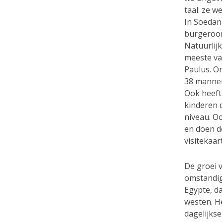
taal: ze w
In Soedan 
burgeroor
Natuurlijk
meeste va
Paulus. O
38 mannen
Ook heeft
kinderen 
niveau. O
en doen d
visitekaar
De groei 
omstandig
Egypte, da
westen. H
dagelijkse