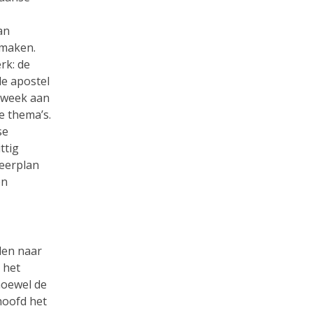
an
fmaken.
rk: de
de apostel
 week aan
e thema’s.
se
ttig
leerplan
en
len naar
 het
hoewel de
hoofd het