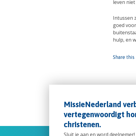
leven niet
Intussen z
goed voor
buitensta
hulp, en w
Share this
MissieNederland verb
vertegenwoordigt hon
christenen.
Sluit je aan en word deelnemer!