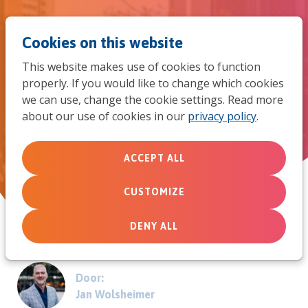
Jum
Men
Search
Cookies on this website
to
This website makes use of cookies to function
mob
properly. If you would like to change which cookies
Vluchtelingen - hoe houd je de
we can use, change the cookie settings. Read more
navi
about our use of cookies in our
privacy policy
.
aandacht vast?
ACCEPT ALL
October 27, 2015
CUSTOMIZE
DENY ALL
Door:
Jan Wolsheimer