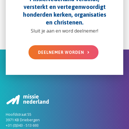
versterkt en vertegenwoordigt
honderden kerken, organisaties
en christenen.
Sluit je aan en word deelnemer!
DEELNEMER WORDEN
Hoofdstraat 55
3971 KB Driebergen
+31 (0)343 - 513 693