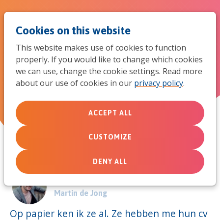
Jum
Men
Search
Cookies on this website
to
This website makes use of cookies to function
mob
properly. If you would like to change which cookies
Meer dan een cv
we can use, change the cookie settings. Read more
navi
about our use of cookies in our
privacy policy
.
November 7, 2014
ACCEPT ALL
CUSTOMIZE
DENY ALL
Door:
Martin de Jong
Op papier ken ik ze al. Ze hebben me hun cv