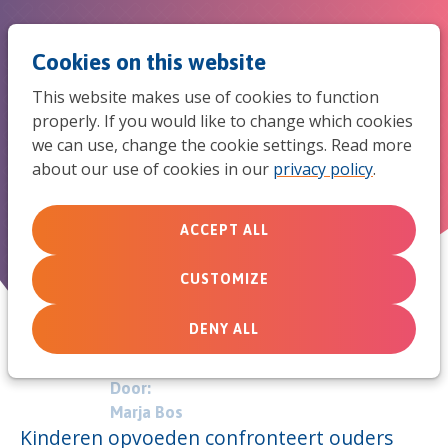
Jum
Men
Search
Cookies on this website
to
This website makes use of cookies to function
mob
properly. If you would like to change which cookies
Geloofsopvoeding: Roep ouders
we can use, change the cookie settings. Read more
navi
about our use of cookies in our
privacy policy
.
bij elkaar
ACCEPT ALL
September 20, 2013
CUSTOMIZE
DENY ALL
Door:
Marja Bos
Kinderen opvoeden confronteert ouders