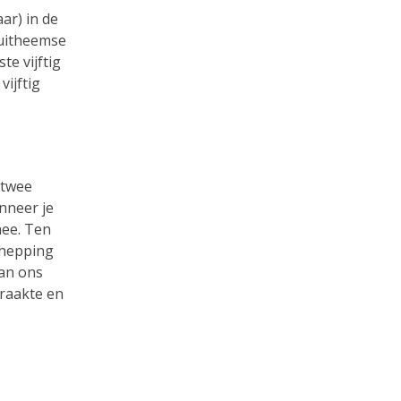
r) in de
 uitheemse
te vijftig
vijftig
 twee
anneer je
mee. Ten
chepping
kan ons
 raakte en