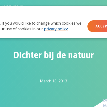
MACHTSMISBRUIK
. If you would like to change which cookies we
Wie wij zijn
Wat we doen
Doe mee
Ac
ACCEP
ur use of cookies in our
privacy policy
.
Dichter bij de natuur
March 18, 2013
Do
Ma