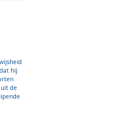
wijsheid
dat hij
orten
uit de
uipende