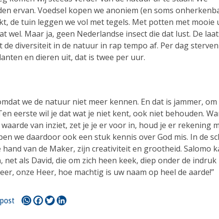
en ervan. Voedsel kopen we anoniem (en soms onherkenbaa
t, de tuin leggen we vol met tegels. Met potten met mooie
at wel. Maar ja, geen Nederlandse insect die dat lust. De laats
 de diversiteit in de natuur in rap tempo af. Per dag sterven 
anten en dieren uit, dat is twee per uur.
omdat we de natuur niet meer kennen. En dat is jammer, om
en eerste wil je dat wat je niet kent, ook niet behouden. W
waarde van inziet, zet je je er voor in, houd je er rekening 
pen we daardoor ook een stuk kennis over God mis. In de s
 hand van de Maker, zijn creativiteit en grootheid. Salomo 
, net als David, die om zich heen keek, diep onder de indruk
Heer, onze Heer, hoe machtig is uw naam op heel de aarde!”
WhatsApp
Facebook
Twitter
LinkedIn
 post