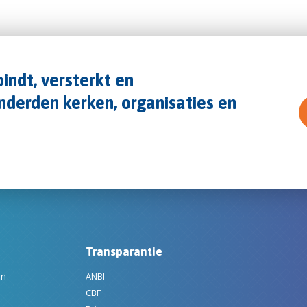
indt, versterkt en
derden kerken, organisaties en
Transparantie
en
ANBI
CBF