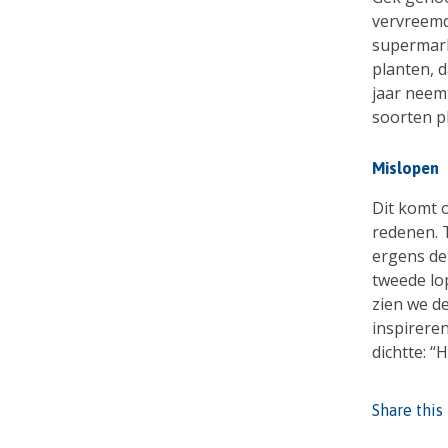
vervreemd
supermark
planten, d
jaar neemt
soorten pl
Mislopen
Dit komt 
redenen. T
ergens de 
tweede lo
zien we de
inspireren
dichtte: “
Share this