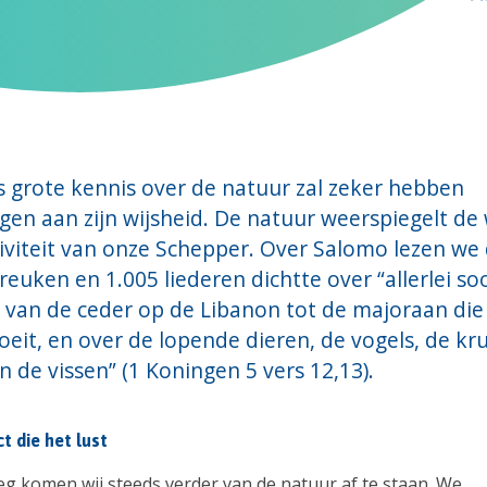
 grote kennis over de natuur zal zeker hebben
gen aan zijn wijsheid. De natuur weerspiegelt de 
iviteit van onze Schepper. Over Salomo lezen we 
reuken en 1.005 liederen dichtte over “allerlei so
 van de ceder op de Libanon tot de majoraan die 
eit, en over de lopende dieren, de vogels, de kr
n de vissen” (1 Koningen 5 vers 12,13).
t die het lust
g komen wij steeds verder van de natuur af te staan. We