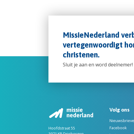
MissieNederland verb
vertegenwoordigt hon
christenen.
Sluit je aan en word deelnemer!
Volg ons
Nieuwsbriev
Facebook
Hoofdstraat 55
3971 KB Driebergen