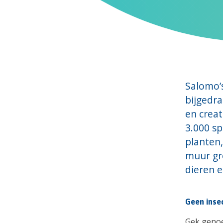
Salomo’s
bijgedra
en creat
3.000 sp
planten,
muur gro
dieren e
Geen insec
Gek genoe