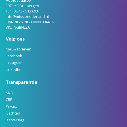
Hoofdstraat 55
3971 KB Driebergen
+31 (0)343 - 513 693
info@missienederland.nl
IBAN NL26 INGB 0000 0044 02
BIC: INGBNL2A
Volg ons
Nieuwsbrieven
Facebook
Instagram
LinkedIn
Transparantie
ANBI
CBF
Privacy
Klachten
Jaarverslag