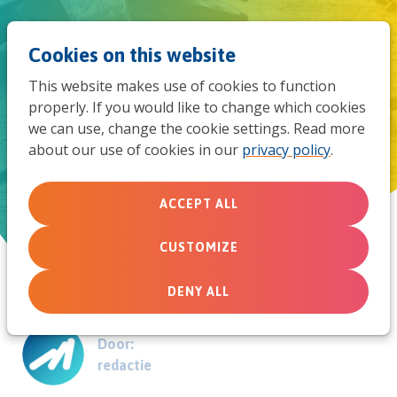
Jum
Men
Search
Cookies on this website
to
This website makes use of cookies to function
mob
properly. If you would like to change which cookies
Jeugdtrend 2
we can use, change the cookie settings. Read more
navi
about our use of cookies in our
privacy policy
.
Faalruimte in een prestatiegerichte wereld
ACCEPT ALL
June 8, 2026
CUSTOMIZE
DENY ALL
Door:
redactie