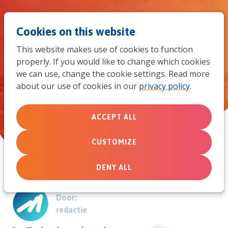
Jum
Men
Search
Cookies on this website
to
This website makes use of cookies to function
mob
properly. If you would like to change which cookies
Gebed voor Israël en Gaza
we can use, change the cookie settings. Read more
navi
about our use of cookies in our
privacy policy
.
KerkenToolkit
ACCEPT ALL
November 9, 2023
CUSTOMIZE
DENY ALL
Door:
redactie