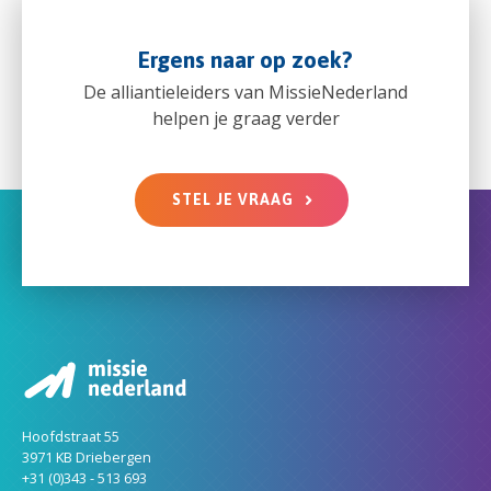
Ergens naar op zoek?
De alliantieleiders van MissieNederland
helpen je graag verder
STEL JE VRAAG
Hoofdstraat 55
3971 KB Driebergen
+31 (0)343 - 513 693