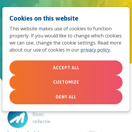
Jum
Men
Search
Cookies on this website
to
This website makes use of cookies to function
mob
properly. If you would like to change which cookies
Geloofsopvoeding
we can use, change the cookie settings. Read more
navi
about our use of cookies in our
privacy policy
.
KerkenToolkit
ACCEPT ALL
June 8, 2022
CUSTOMIZE
DENY ALL
Door:
redactie