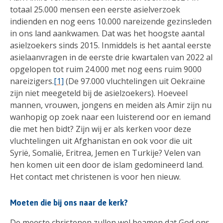
totaal 25.000 mensen een eerste asielverzoek
indienden en nog eens 10.000 nareizende gezinsleden
in ons land aankwamen. Dat was het hoogste aantal
asielzoekers sinds 2015. Inmiddels is het aantal eerste
asielaanvragen in de eerste drie kwartalen van 2022 al
opgelopen tot ruim 24.000 met nog eens ruim 9000
nareizigers.
[1]
(De 97.000 vluchtelingen uit Oekraïne
zijn niet meegeteld bij de asielzoekers). Hoeveel
mannen, vrouwen, jongens en meiden als Amir zijn nu
wanhopig op zoek naar een luisterend oor en iemand
die met hen bidt? Zijn wij er als kerken voor deze
vluchtelingen uit Afghanistan en ook voor die uit
Syrië, Somalië, Eritrea, Jemen en Turkije? Velen van
hen komen uit een door de islam gedomineerd land.
Het contact met christenen is voor hen nieuw.
Moeten die bij ons naar de kerk?
De meeste christenen zullen wel beamen dat God ons