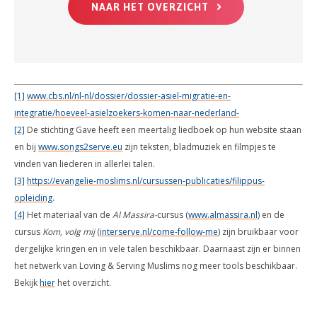
NAAR HET OVERZICHT
[1]
www.cbs.nl/nl-nl/dossier/dossier-asiel-migratie-en-
integratie/hoeveel-asielzoekers-komen-naar-nederland-
[2]
De stichting Gave heeft een meertalig liedboek op hun website staan
en bij
www.songs2serve.eu
zijn teksten, bladmuziek en filmpjes te
vinden van liederen in allerlei talen.
[3]
https://evangelie-moslims.nl/cursussen-publicaties/filippus-
opleiding
.
[4]
Het materiaal van de
Al Massira-
cursus (
www.almassira.nl
) en de
cursus
Kom, volg mij
(
interserve.nl/come-follow-me
) zijn bruikbaar voor
dergelijke kringen en in vele talen beschikbaar. Daarnaast zijn er binnen
het netwerk van Loving & Serving Muslims nog meer tools beschikbaar.
Bekijk
hier
het overzicht.