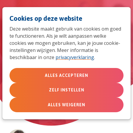
Spri
Men
Zoek
Cookies op deze website
naar
Deze website maakt gebruik van cookies om goed
de
te functioneren. Als je wilt aanpassen welke
Vluchtelingen met
cookies we mogen gebruiken, kan je jouw cookie-
mob
instellingen wijzigen. Meer informatie is
moslimachtergrond opnemen
beschikbaar in onze
privacyverklaring
.
navi
in je gemeenschap
Re-search & Re-act
ALLES ACCEPTEREN
ZELF INSTELLEN
maandag 12 december 2022
ALLES WEIGEREN