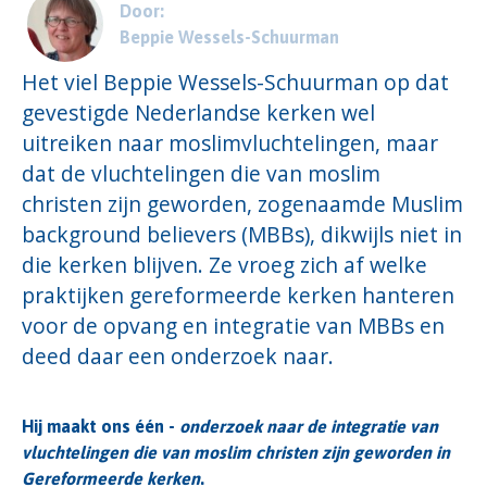
Door:
Beppie Wessels-Schuurman
Het viel Beppie Wessels
-Schuurman op dat
gevestigde Nederlandse kerken wel
uitreiken naar moslimvluchtelingen, maar
dat de vluchtelingen die van moslim
christen zijn geworden, zogenaamde
Muslim
background
believers
(
MBBs
)
,
dikwijls niet in
die kerken blijven. Ze vroeg zich af welke
praktijken
g
ereformeerde kerken hanteren
voor de opvang en integratie van
MBBs en
deed daar een onderzoek naar
.
Hij maakt ons één -
onderzoek naar de integratie van
vluchtelingen die van moslim christen zijn geworden in
Gereformeerde kerken
.