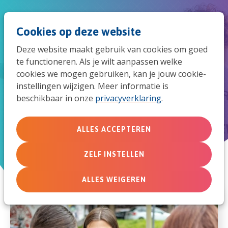
Spri
Men
Zoek
Cookies op deze website
naar
Deze website maakt gebruik van cookies om goed
de
te functioneren. Als je wilt aanpassen welke
cookies we mogen gebruiken, kan je jouw cookie-
mob
instellingen wijzigen. Meer informatie is
Al onze nieuwsberichten
beschikbaar in onze
privacyverklaring
.
navi
Nu bij MissieNederland
ALLES ACCEPTEREN
ZELF INSTELLEN
ALLES WEIGEREN