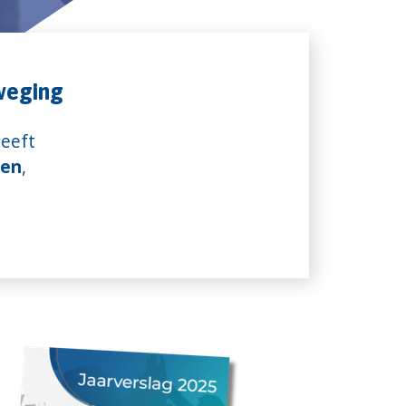
eweging
heeft
den
,