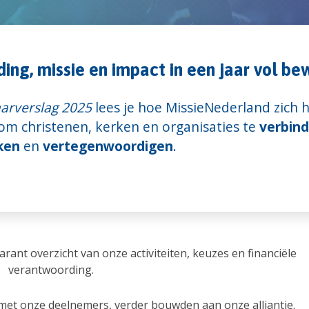
ding, missie en impact in een jaar vol b
aarverslag 2025
lees je hoe MissieNederland zich 
om christenen, kerken en organisaties te
verbin
ken
en
vertegenwoordigen
.
rant overzicht van onze activiteiten, keuzes en financiële
verantwoording.
met onze deelnemers, verder bouwden aan onze alliantie.