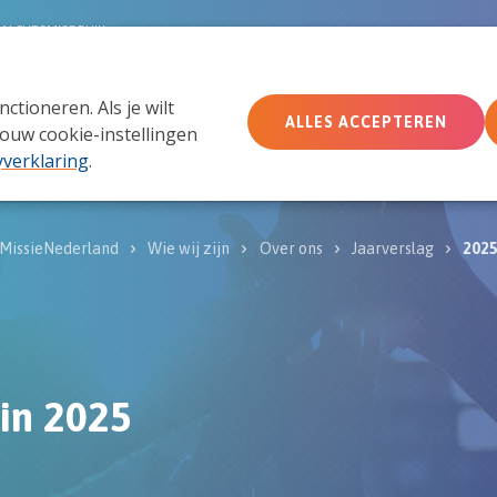
MACHTSMISBRUIK
tioneren. Als je wilt
Wie wij zijn
Wat we doen
Doe mee
Ac
ALLES ACCEPTEREN
ouw cookie-instellingen
yverklaring
.
MissieNederland
Wie wij zijn
Over ons
Jaarverslag
202
in 2025