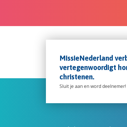
MissieNederland verb
vertegenwoordigt hon
christenen.
Sluit je aan en word deelnemer!