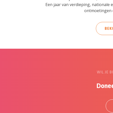
Een jaar van verdieping, nationale
ontmoetingen e
BEK
WIL JE 
Donee