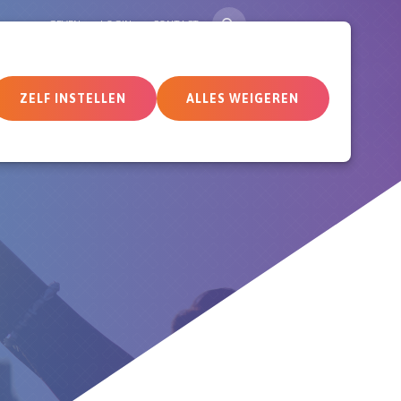
ZOEK
GEVEN
LOGIN
CONTACT
tueel
Deelnemersomgeving
ZELF INSTELLEN
ALLES WEIGEREN
5