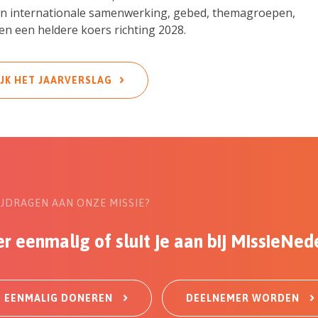
 en internationale samenwerking, gebed, themagroepen,
n een heldere koers richting 2028.
IJK HET JAARVERSLAG
BIJDRAGEN AAN ONZE MISSIE?
r eenmalig of sluit je aan bij MissieNed
EENMALIG DONEREN
DEELNEMER WORDEN