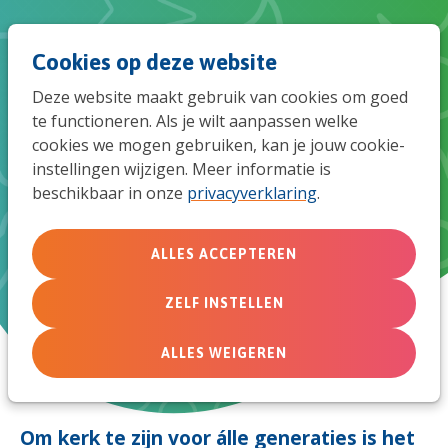
Spri
Men
Zoek
Cookies op deze website
naar
Deze website maakt gebruik van cookies om goed
de
te functioneren. Als je wilt aanpassen welke
cookies we mogen gebruiken, kan je jouw cookie-
mob
instellingen wijzigen. Meer informatie is
ideaz laat je kennismaken met kernwaarde
beschikbaar in onze
privacyverklaring
.
navi
1 van Samen Jong:
ALLES ACCEPTEREN
Prioriteit geven aan jonge generaties
ZELF INSTELLEN
ALLES WEIGEREN
Om kerk te zijn voor álle generaties is het