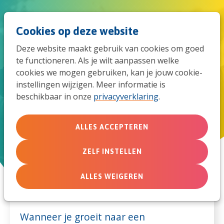
Spri
Men
Zoek
Cookies op deze website
naar
Deze website maakt gebruik van cookies om goed
de
te functioneren. Als je wilt aanpassen welke
cookies we mogen gebruiken, kan je jouw cookie-
mob
instellingen wijzigen. Meer informatie is
Sterk jeugdwerk
beschikbaar in onze
privacyverklaring
.
navi
Jeugdwerk in een
ALLES ACCEPTEREN
geloofsgemeenschap met alle
generaties
ZELF INSTELLEN
ALLES WEIGEREN
Wanneer je groeit naar een