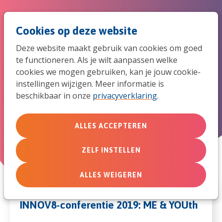
Spri
Men
Zoek
Cookies op deze website
naar
Deze website maakt gebruik van cookies om goed
de
te functioneren. Als je wilt aanpassen welke
INNOV8-conferentie ME &
cookies we mogen gebruiken, kan je jouw cookie-
mob
YOUth
instellingen wijzigen. Meer informatie is
beschikbaar in onze
privacyverklaring
.
navi
Van dinsdag 7 mei 2019 om 09:30 uur t/m woensdag 8
mei 2019 om 16:00 uur
ALLES ACCEPTEREN
ZELF INSTELLEN
ALLES WEIGEREN
INNOV8-conferentie 2019: ME & YOUth