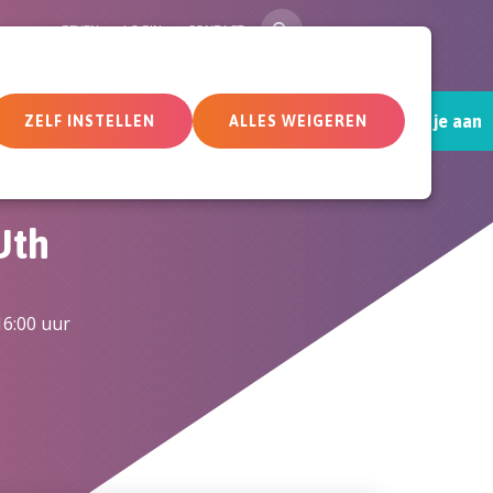
ZOEK
GEVEN
LOGIN
CONTACT
Sluit je aan
tueel
Deelnemersomgeving
ZELF INSTELLEN
ALLES WEIGEREN
Uth
6:00 uur