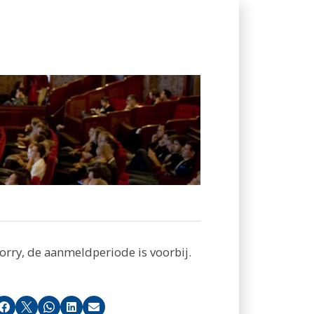
orry, de aanmeldperiode is voorbij.
Facebook
X
Whatsapp
LinkedIn
E-mail