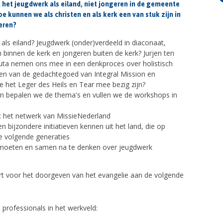
t het jeugdwerk als eiland, niet jongeren in de gemeente
kunnen we als christen en als kerk een van stuk zijn in
geren?
als eiland? Jeugdwerk (onder)verdeeld in diaconaat,
n binnen de kerk en jongeren buiten de kerk? Jurjen ten
uta nemen ons mee in een denkproces over holistisch
en van de gedachtegoed van Integral Mission en
 het Leger des Heils en Tear mee bezig zijn?
bepalen we de thema's en vullen we de workshops in
t het netwerk van MissieNederland
n bijzondere initiatieven kennen uit het land, die op
de volgende generaties
 ontmoeten en samen na te denken over jeugdwerk
 voor het doorgeven van het evangelie aan de volgende
professionals in het werkveld: