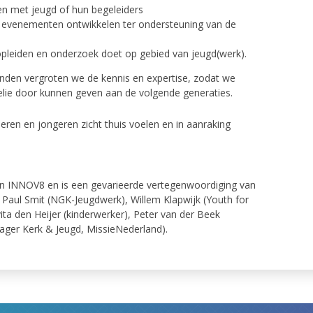
en met jeugd of hun begeleiders
n evenementen ontwikkelen ter ondersteuning van de
opleiden en onderzoek doet op gebied van jeugd(werk).
inden vergroten we de kennis en expertise, zodat we
elie door kunnen geven aan de volgende generaties.
ren en jongeren zicht thuis voelen en in aanraking
an INNOV8 en is een gevarieerde vertegenwoordiging van
, Paul Smit (NGK-Jeugdwerk), Willem Klapwijk (Youth for
ita den Heijer (kinderwerker), Peter van der Beek
nager Kerk & Jeugd, MissieNederland).