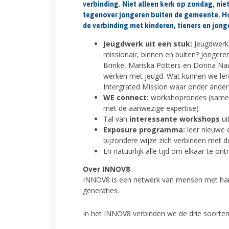
verbinding. Niet alleen kerk op zondag, nie
tegenover jongeren buiten de gemeente. Hoe 
de verbinding met kinderen, tieners en jon
Jeugdwerk uit een stuk:
Jeugdwerk 
missionair, binnen en buiten? Jongere
Brinke, Mariska Potters en Dorina Na
werken met jeugd. Wat kunnen we ler
Intergrated Mission waar onder andere
WE connect:
workshoprondes (samen 
met de aanwezige expertise)
Tal van
interessante workshops
ui
Exposure programma:
leer nieuwe e
bijzondere wijze zich verbinden met 
En natuurlijk alle tijd om elkaar te
Over INNOV8
INNOV8 is een netwerk van mensen met hart
generaties.
In het INNOV8 verbinden we de drie soorten 