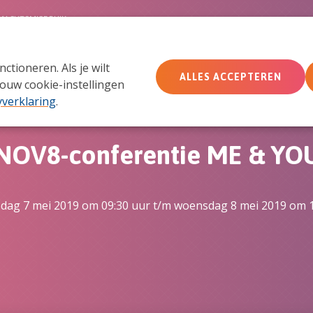
MACHTSMISBRUIK
tioneren. Als je wilt
Wie wij zijn
Wat we doen
Doe mee
Ac
ALLES ACCEPTEREN
ouw cookie-instellingen
yverklaring
.
NOV8-conferentie ME & YO
sdag 7 mei 2019 om 09:30 uur t/m woensdag 8 mei 2019 om 1