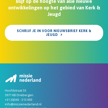
Blijf op de hoogte van alle nieuwe
ontwikkelingen op het gebied van Kerk &
Jeugd
SCHRIJF JE IN VOOR NIEUWSBRIEF KERK &
JEUGD
Hoofdstraat 55
3971 KB Driebergen
+31 (0)343 - 513 693
info@missienederland.nl