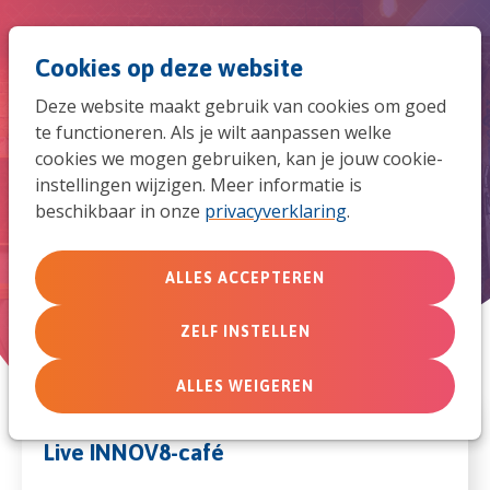
Spri
Men
Zoek
Cookies op deze website
naar
Deze website maakt gebruik van cookies om goed
de
te functioneren. Als je wilt aanpassen welke
Live INNOV8-café 10 juni
cookies we mogen gebruiken, kan je jouw cookie-
mob
instellingen wijzigen. Meer informatie is
beschikbaar in onze
privacyverklaring
.
vrijdag 10 juni 2022 van 09:00 uur tot 17:00 uur
navi
ALLES ACCEPTEREN
ZELF INSTELLEN
ALLES WEIGEREN
Live INNOV8-café