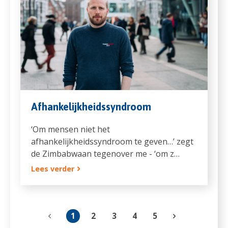
Afhankelijkheidssyndroom
‘Om mensen niet het
afhankelijkheidssyndroom te geven…’ zegt
de Zimbabwaan tegenover me - ‘om z…
Lees verder
1
2
3
4
5