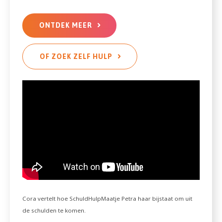
ONTDEK MEER
OF ZOEK ZELF HULP
Cora vertelt hoe SchuldHulpMaatje Petra haar bijstaat om uit
de schulden te komen.