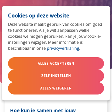
Spri
Men
Zoek
Cookies op deze website
naar
Deze website maakt gebruik van cookies om goed
de
te functioneren. Als je wilt aanpassen welke
cookies we mogen gebruiken, kan je jouw cookie-
mob
instellingen wijzigen. Meer informatie is
Breng leven door vrijheid te brengen van
beschikbaar in onze
privacyverklaring
.
navi
schaamte en schuld
ALLES ACCEPTEREN
Vrij van armoede
ZELF INSTELLEN
ALLES WEIGEREN
Hoe kun je samen met jouw