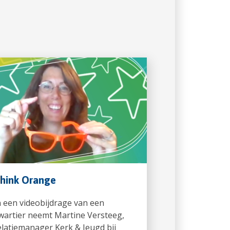
hink Orange
n een videobijdrage van een
wartier neemt Martine Versteeg,
elatiemanager Kerk & Jeugd bij