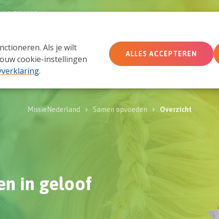
MACHTSMISBRUIK
tioneren. Als je wilt
Wie wij zijn
Wat we doen
Doe mee
Ac
ALLES ACCEPTEREN
ouw cookie-instellingen
yverklaring
.
MissieNederland
Samen opvoeden
Overzicht
n in geloof