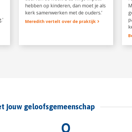
hebben op kinderen, dan moet je als
M
kerk samenwerken met de ouders.’
g
.'
p
Meredith vertelt over de praktijk
k
B
et jouw geloofsgemeenschap