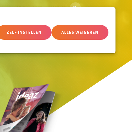
ZOEK
GEVEN
LOGIN
CONTACT
tueel
Deelnemersomgeving
ZELF INSTELLEN
ALLES WEIGEREN