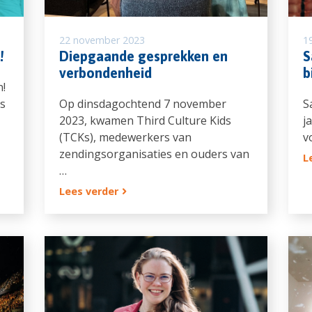
22 november 2023
19
!
Diepgaande gesprekken en
S
verbondenheid
b
!
s
Op dinsdagochtend 7 november
S
2023, kwamen Third Culture Kids
j
(TCKs), medewerkers van
v
zendingsorganisaties en ouders van
L
…
Lees verder