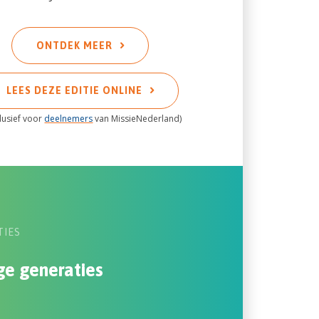
ONTDEK MEER
LEES DEZE EDITIE ONLINE
lusief voor
deelnemers
van MissieNederland)
TIES
ge generaties