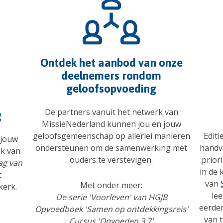
Ontdek het aanbod van onze
deelnemers rondom
geloofsopvoeding
De partners vanuit het netwerk van
g
MissieNederland kunnen jou en jouw
Editi
geloofsgemeenschap op allerlei manieren
 jouw
handv
ondersteunen om de samenwerking met
ek van
prior
ouders te verstevigen.
ag van
in de 
t
van
Met onder meer:
kerk.
lee
De serie 'Voorleven' van HGJB
eerde
Opvoedboek 'Samen op ontdekkingsreis'
van t
Cursus 'Opvoeden 3.7'