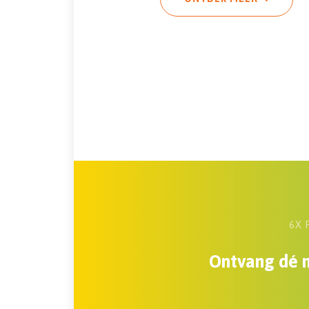
6X 
Ontvang dé n