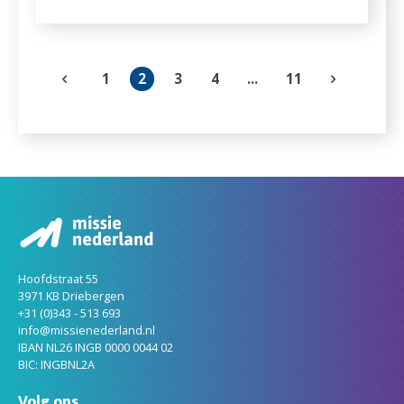
1
2
3
4
...
11
Hoofdstraat 55
3971 KB Driebergen
+31 (0)343 - 513 693
info@missienederland.nl
IBAN NL26 INGB 0000 0044 02
BIC: INGBNL2A
Volg ons