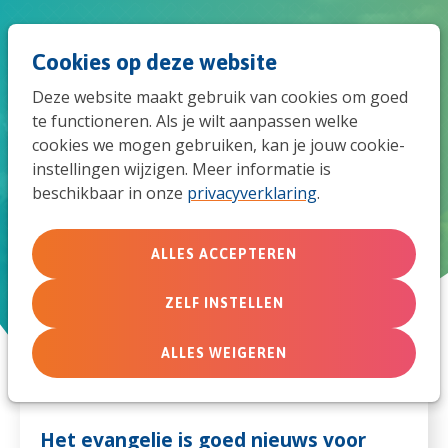
Spri
Men
Zoek
Cookies op deze website
naar
Deze website maakt gebruik van cookies om goed
de
te functioneren. Als je wilt aanpassen welke
cookies we mogen gebruiken, kan je jouw cookie-
mob
instellingen wijzigen. Meer informatie is
21 oktober 2023, Veenendaal
beschikbaar in onze
privacyverklaring
.
navi
De roep om te luisteren
ALLES ACCEPTEREN
ZELF INSTELLEN
KOM NAAR GROENGELOVIG 2023
ALLES WEIGEREN
Het evangelie is goed nieuws voor