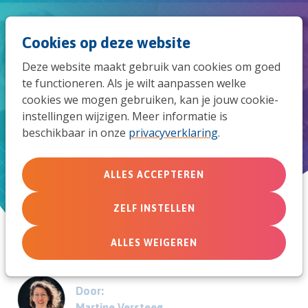
Spri
Men
Zoek
Cookies op deze website
naar
Deze website maakt gebruik van cookies om goed
de
te functioneren. Als je wilt aanpassen welke
#2.5- Kerk helpt kiezen: studie,
cookies we mogen gebruiken, kan je jouw cookie-
mob
instellingen wijzigen. Meer informatie is
werk of tussenjaar
beschikbaar in onze
privacyverklaring
.
navi
Shownotes bij de INNOV8-podcast
ALLES ACCEPTEREN
12 mei 2021
ZELF INSTELLEN
ALLES WEIGEREN
Door:
Martine Versteeg