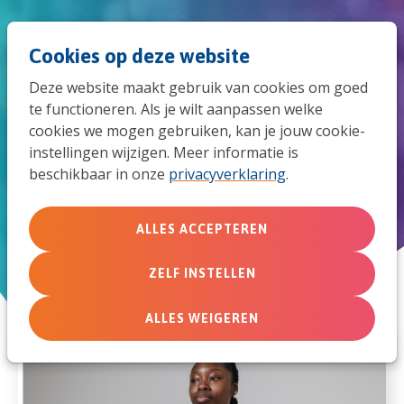
Spri
Men
Zoek
Cookies op deze website
naar
Deze website maakt gebruik van cookies om goed
de
te functioneren. Als je wilt aanpassen welke
Deze artikelen verschenen
cookies we mogen gebruiken, kan je jouw cookie-
mob
eerder in ideaz
instellingen wijzigen. Meer informatie is
beschikbaar in onze
privacyverklaring
.
navi
ALLES ACCEPTEREN
ZELF INSTELLEN
ALLES WEIGEREN