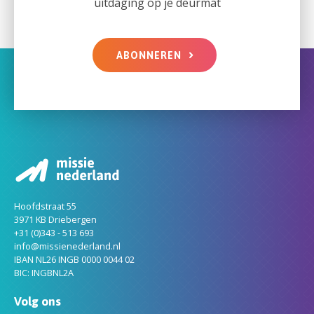
uitdaging op je deurmat
ABONNEREN
Hoofdstraat 55
3971 KB Driebergen
+31 (0)343 - 513 693
info@missienederland.nl
IBAN NL26 INGB 0000 0044 02
BIC: INGBNL2A
Volg ons