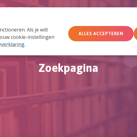
MACHTSMISBRUIK
tioneren. Als je wilt
Wie wij zijn
Wat we doen
Doe mee
Ac
ALLES ACCEPTEREN
ouw cookie-instellingen
yverklaring
.
Zoekpagina