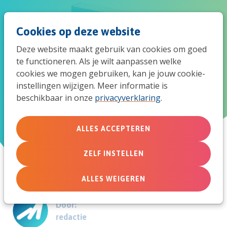
Spri
Men
Zoek
Cookies op deze website
naar
Deze website maakt gebruik van cookies om goed
de
te functioneren. Als je wilt aanpassen welke
Praktijkboek en symposium
cookies we mogen gebruiken, kan je jouw cookie-
mob
instellingen wijzigen. Meer informatie is
Samen Jong
beschikbaar in onze
privacyverklaring
.
navi
ALLES ACCEPTEREN
29 november 2025
ZELF INSTELLEN
ALLES WEIGEREN
Door:
redactie