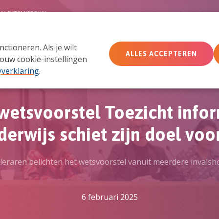
MACHTSMISBRUIK
tioneren. Als je wilt
Wie wij zijn
Wat we doen
Doe mee
Ac
ALLES ACCEPTEREN
ouw cookie-instellingen
yverklaring
.
wetsvoorstel Toezicht info
erwijs schiet zijn doel voo
eraren belichten het wetsvoorstel vanuit meerdere invals
6 februari 2025