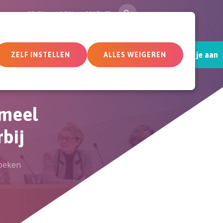
ZOEK
GEVEN
LOGIN
CONTACT
Sluit je aan
tueel
Deelnemersomgeving
ZELF INSTELLEN
ALLES WEIGEREN
rmeel
rbij
hoeken