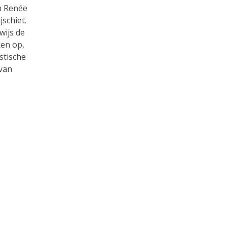
en Renée
schiet.
wijs de
ken op,
stische
 van