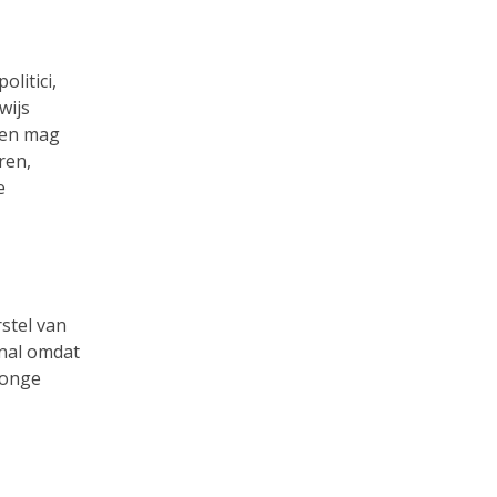
litici,
wijs
uwen mag
ren,
e
stel van
enal omdat
jonge