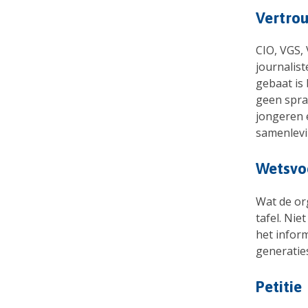
Vertro
CIO, VGS,
journalis
gebaat is
geen spra
jongeren 
samenlev
Wetsvoo
Wat de or
tafel. Ni
het infor
generatie
Petitie