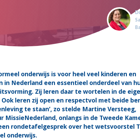
Do
Sa
B
ormeel onderwijs is voor heel veel kinderen en
n in Nederland een essentieel onderdeel van h
itsvorming. Zij leren daar te wortelen in de eig
. Ook leren zij open en respectvol met beide be
nleving te staan’, zo stelde Martine Versteeg,
ur MissieNederland, onlangs in de Tweede Kam
 een rondetafelgesprek over het wetsvoorstel 
el onderwijs.