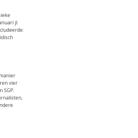
sieke
uari jl.
cludeerde:
idisch
 manier
ren vier
n SGP.
rnalisten,
andere