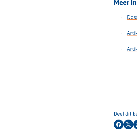
Meer in
Doss
·
Arti
·
Arti
·
Deel dit b
Faceboo
X