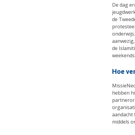
De dag ern
jeugdwerk
de Tweede
protestee
onderwijs.
aanwezig,
de Islamit
weekendsc
Hoe ve
MissieNede
hebben hi
partneror
organisat
aandacht 
middels o