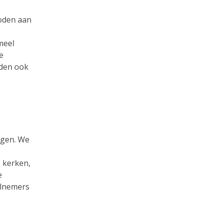
boden aan
meel
e
oden ook
olgen. We
 kerken,
e
elnemers