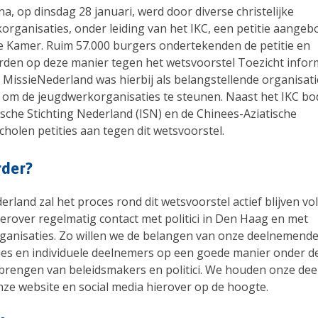
a, op dinsdag 28 januari, werd door diverse christelijke
organisaties, onder leiding van het IKC, een petitie aange
 Kamer. Ruim 57.000 burgers ondertekenden de petitie en
rden op deze manier tegen het wetsvoorstel Toezicht infor
 MissieNederland was hierbij als belangstellende organisati
 om de jeugdwerkorganisaties te steunen. Naast het IKC b
ische Stichting Nederland (ISN) en de Chinees-Aziatische
holen petities aan tegen dit wetsvoorstel.
rder?
rland zal het proces rond dit wetsvoorstel actief blijven v
erover regelmatig contact met politici in Den Haag en met
ganisaties. Zo willen we de belangen van onze deelnemende
ies en individuele deelnemers op een goede manier onder d
brengen van beleidsmakers en politici. We houden onze de
nze website en social media hierover op de hoogte.