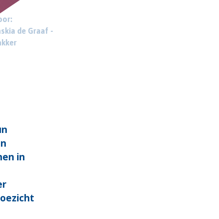
or:
skia de Graaf -
akker
un
en
nen in
er
Toezicht