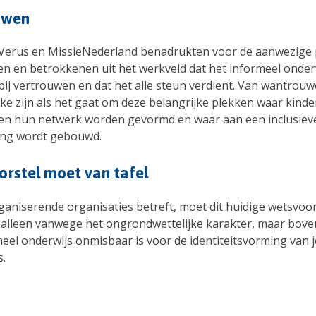
uwen
 Verus en MissieNederland benadrukten voor de aanwezige po
ten en betrokkenen uit het werkveld dat het informeel onder
 bij vertrouwen en dat het alle steun verdient. Van wantro
ke zijn als het gaat om deze belangrijke plekken waar kinde
en hun netwerk worden gevormd en waar aan een inclusiev
ing wordt gebouwd.
rstel moet van tafel
ganiserende organisaties betreft, moet dit huidige wetsvoor
et alleen vanwege het ongrondwettelijke karakter, maar bov
meel onderwijs onmisbaar is voor de identiteitsvorming van 
s.