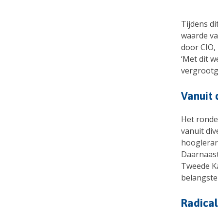
Tijdens d
waarde van
door CIO,
‘Met dit 
vergrootg
Vanuit 
Het ronde
vanuit di
hooglerar
Daarnaast
Tweede Ka
belangste
Radical