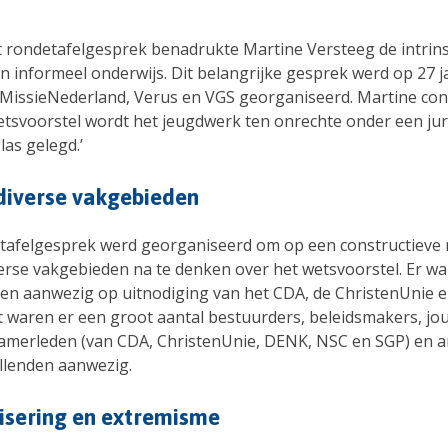
it rondetafelgesprek benadrukte Martine Versteeg de intrin
 informeel onderwijs. Dit belangrijke gesprek werd op 27 jan
 MissieNederland, Verus en VGS georganiseerd. Martine con
wetsvoorstel wordt het jeugdwerk ten onrechte onder een jur
las gelegd.’
diverse vakgebieden
tafelgesprek werd georganiseerd om op een constructieve
verse vakgebieden na te denken over het wetsvoorstel. Er wa
en aanwezig op uitnodiging van het CDA, de ChristenUnie e
 waren er een groot aantal bestuurders, beleidsmakers, jou
merleden (van CDA, ChristenUnie, DENK, NSC en SGP) en 
llenden aanwezig.
isering en extremisme