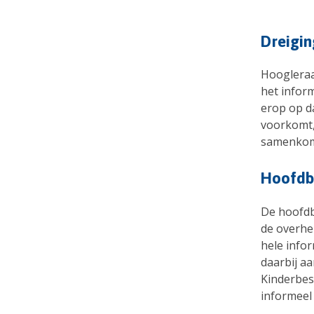
Dreigin
Hoogleraa
het inform
erop op d
voorkomt,
samenko
Hoofdb
De hoofdb
de overhei
hele infor
daarbij aa
Kinderbes
informeel 