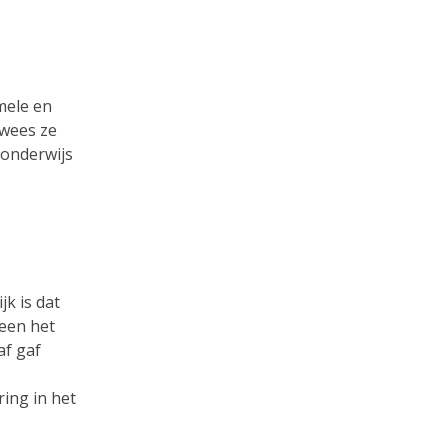
mele en
 wees ze
 onderwijs
k is dat
teen het
af gaf
ing in het