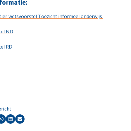
formatie:
ier wetsvoorstel Toezicht informeel onderwijs
kel ND
kel RD
ericht
k
Whatsapp
LinkedIn
E-mail