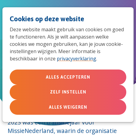
Spri
Men
Zoek
Cookies op deze website
naar
Deze website maakt gebruik van cookies om goed
de
te functioneren. Als je wilt aanpassen welke
Jaarverslag 2023
cookies we mogen gebruiken, kan je jouw cookie-
mob
instellingen wijzigen. Meer informatie is
beschikbaar in onze
privacyverklaring
.
navi
Bestuurs- en directieverslag
ALLES ACCEPTEREN
MissieNederland in 2023
ZELF INSTELLEN
ALLES WEIGEREN
2023 was een transitiejaar voor
MissieNederland, waarin de organisatie